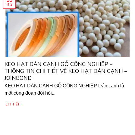
18
Th3
KEO HẠT DÁN CẠNH GỖ CÔNG NGHIỆP –
THÔNG TIN CHI TIẾT VỀ KEO HẠT DÁN CẠNH –
JOINBOND
KEO HẠT DÁN CẠNH GỖ CÔNG NGHIỆP Dán cạnh là
một công đoạn đòi hỏi...
CHI TIẾT →