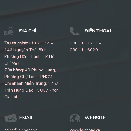
ĐỊA CHỈ
ĐIỆN THOẠI
Trụ sở chính:
Lầu 7, 144 –
090.111.1713 -
146 Nguyễn Thái Bình,
090.111.6020
Phường Bến Thành, TP Hồ
Chí Minh
Cửa hàng:
40 Phùng Hưng,
Phường Chợ Lớn, TPHCM
Chi nhánh Miền Trung:
1257
Trần Hưng Đạo, P. Quy Nhơn,
Gia Lai
EMAIL
WEBSITE
sales@joinbond.vn
www.joinbond.vn