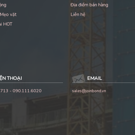
ộng
Địa điểm bán hàng
 Mẹo vặt
Liên hệ
ại HOT
ỆN THOẠI
EMAIL
1713 - 090.111.6020
sales@joinbond.vn