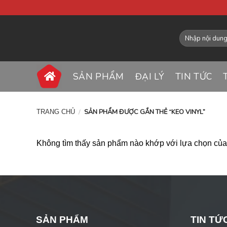
SẢN PHẨM
ĐẠI LÝ
TIN TỨC
/
SẢN PHẨM ĐƯỢC GẮN THẺ “KEO VINYL”
TRANG CHỦ
Không tìm thấy sản phẩm nào khớp với lựa chọn của
SẢN PHẨM
TIN TỨ