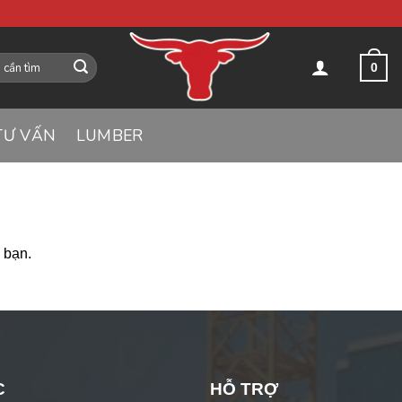
0
TƯ VẤN
LUMBER
 bạn.
C
HỖ TRỢ