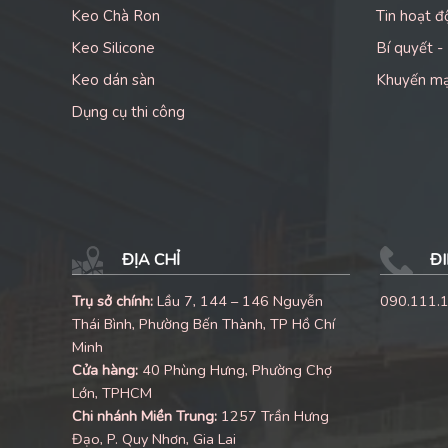
Keo Chà Ron
Tin hoạt đ
Keo Silicone
Bí quyết -
Keo dán sàn
Khuyến m
Dụng cụ thi công
ĐỊA CHỈ
ĐI
Trụ sở chính:
Lầu 7, 144 – 146 Nguyễn
090.111.
Thái Bình, Phường Bến Thành, TP Hồ Chí
Minh
Cửa hàng:
40 Phùng Hưng, Phường Chợ
Lớn, TPHCM
Chi nhánh Miền Trung:
1257 Trần Hưng
Đạo, P. Quy Nhơn, Gia Lai