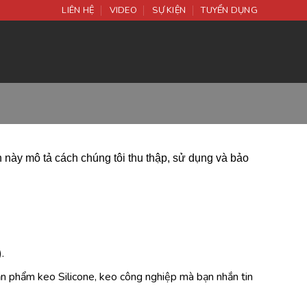
LIÊN HỆ
VIDEO
SỰ KIỆN
TUYỂN DỤNG
h này mô tả cách chúng tôi thu thập, sử dụng và bảo
.
sản phẩm keo Silicone, keo công nghiệp mà bạn nhắn tin