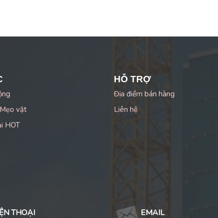
C
HỖ TRỢ
ộng
Địa điểm bán hàng
 Mẹo vặt
Liên hệ
ại HOT
ỆN THOẠI
EMAIL