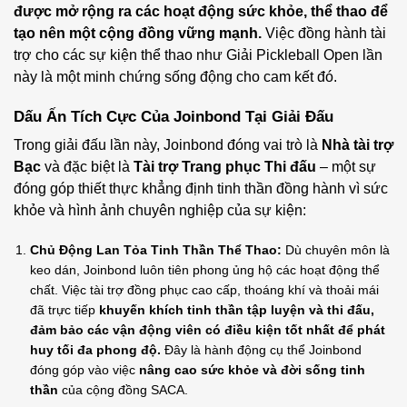
được mở rộng ra các hoạt động sức khỏe, thể thao để
tạo nên một cộng đồng vững mạnh.
Việc đồng hành tài
trợ cho các sự kiện thể thao như Giải Pickleball Open lần
này là một minh chứng sống động cho cam kết đó.
Dấu Ấn Tích Cực Của Joinbond Tại Giải Đấu
Trong giải đấu lần này, Joinbond đóng vai trò là
Nhà tài trợ
Bạc
và đặc biệt là
Tài trợ Trang phục Thi đấu
– một sự
đóng góp thiết thực khẳng định tinh thần đồng hành vì sức
khỏe và hình ảnh chuyên nghiệp của sự kiện:
Chủ Động Lan Tỏa Tinh Thần Thể Thao:
Dù chuyên môn là
keo dán, Joinbond luôn tiên phong ủng hộ các hoạt động thể
chất. Việc tài trợ đồng phục cao cấp, thoáng khí và thoải mái
đã trực tiếp
khuyến khích tinh thần tập luyện và thi đấu,
đảm bảo các vận động viên có điều kiện tốt nhất để phát
huy tối đa phong độ.
Đây là hành động cụ thể Joinbond
đóng góp vào việc
nâng cao sức khỏe và đời sống tinh
thần
của cộng đồng SACA.