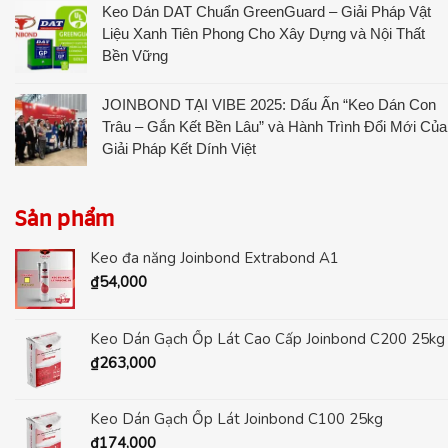
Keo Dán DAT Chuẩn GreenGuard – Giải Pháp Vật
Liệu Xanh Tiên Phong Cho Xây Dựng và Nội Thất
Bền Vững
JOINBOND TẠI VIBE 2025: Dấu Ấn “Keo Dán Con
Trâu – Gắn Kết Bền Lâu” và Hành Trình Đổi Mới Của
Giải Pháp Kết Dính Việt
Sản phẩm
Keo đa năng Joinbond Extrabond A1
₫
54,000
Keo Dán Gạch Ốp Lát Cao Cấp Joinbond C200 25kg
₫
263,000
Keo Dán Gạch Ốp Lát Joinbond C100 25kg
₫
174,000