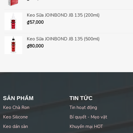
Keo Sữa JOINBOND JB 135 (200ml)
₫
57,000
Keo Sữa JOINBOND JB 135 (500ml)
₫
80,000
SẢN PHẨM
TIN TỨC
Keo Chà Ron
Tin hoạt động
Keo Silicone
Bí quyết - Mẹo vặt
Keo dán sàn
Khuyến mại HOT