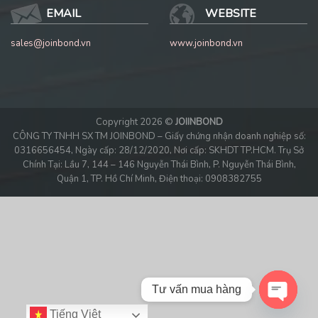
EMAIL
WEBSITE
sales@joinbond.vn
www.joinbond.vn
Copyright 2026 ©
JOIINBOND
CÔNG TY TNHH SX TM JOINBOND – Giấy chứng nhận doanh nghiệp số:
0316656454, Ngày cấp: 28/12/2020, Nơi cấp: SKHDT TP.HCM. Trụ Sở
Chính Tại: Lầu 7, 144 – 146 Nguyễn Thái Bình, P. Nguyễn Thái Bình,
Quận 1, TP. Hồ Chí Minh, Điện thoại: 0908382755
Tư vấn mua hàng
Tiếng Việt