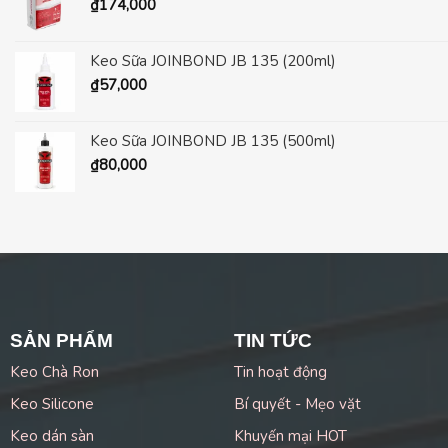
₫
174,000
Keo Sữa JOINBOND JB 135 (200ml)
₫
57,000
Keo Sữa JOINBOND JB 135 (500ml)
₫
80,000
SẢN PHẨM
TIN TỨC
Keo Chà Ron
Tin hoạt động
Keo Silicone
Bí quyết - Mẹo vặt
Keo dán sàn
Khuyến mại HOT