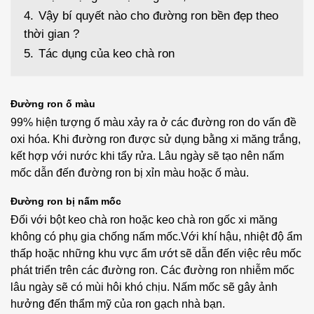
4.
Vậy bí quyết nào cho đường ron bền đẹp theo
thời gian ?
5.
Tác dụng của keo chà ron
Đường ron ố màu
99% hiện tượng ố màu xảy ra ở các đường ron do vấn đề
oxi hóa. Khi đường ron được sử dụng bằng xi măng trắng,
kết hợp với nước khi tẩy rửa. Lâu ngày sẽ tạo nên nấm
mốc dẫn đến đường ron bị xỉn màu hoặc ố màu.
Đường ron bị nấm mốc
Đối với bột keo chà ron hoặc keo chà ron gốc xi măng
không có phụ gia chống nấm mốc.Với khí hậu, nhiệt độ ẩm
thấp hoặc những khu vực ẩm ướt sẽ dẫn đến việc rêu mốc
phát triển trên các đường ron. Các đường ron nhiễm mốc
lâu ngày sẽ có mùi hôi khó chịu. Nấm mốc sẽ gây ảnh
hưởng đến thẩm mỹ của ron gạch nhà bạn.