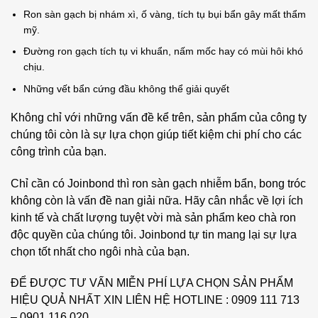
Ron sàn gạch bị nhám xì, ố vàng, tích tụ bụi bẩn gây mất thẩm
mỹ.
Đường ron gạch tích tụ vi khuẩn, nấm mốc hay có mùi hôi khó
chịu.
Những vết bẩn cứng đầu không thể giải quyết
Không chỉ với những vấn đề kể trên, sản phẩm của công ty
chúng tôi còn là sự lựa chọn giúp tiết kiệm chi phí cho các
công trình của bạn.
Chỉ cần có Joinbond thì ron sàn gạch nhiễm bẩn, bong tróc
không còn là vấn đề nan giải nữa. Hãy cân nhắc về lợi ích
kinh tế và chất lượng tuyệt vời mà sản phẩm keo chà ron
độc quyền của chúng tôi. Joinbond tự tin mang lại sự lựa
chọn tốt nhất cho ngôi nhà của bạn.
ĐỂ ĐƯỢC TƯ VẤN MIỄN PHÍ LỰA CHỌN SẢN PHẨM
HIỆU QUẢ NHẤT XIN LIÊN HỆ HOTLINE : 0909 111 713
– 0901 116 020