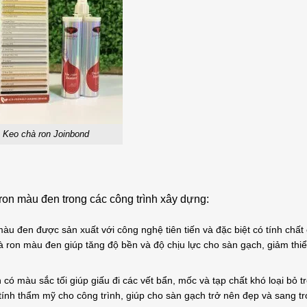
Keo chà ron Joinbond
 ron màu đen trong các công trình xây dựng:
u đen được sản xuất với công nghệ tiên tiến và đặc biệt có tính chất 
à ron màu đen giúp tăng độ bền và độ chịu lực cho sàn gạch, giảm thiể
ó màu sắc tối giúp giấu đi các vết bẩn, mốc và tạp chất khó loại bỏ t
ính thẩm mỹ cho công trình, giúp cho sàn gạch trở nên đẹp và sang t