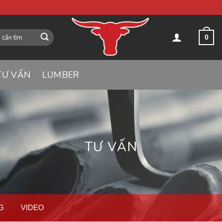
0
TƯ VẤN
LUMBER
TƯ VẤN
G
VIDEO