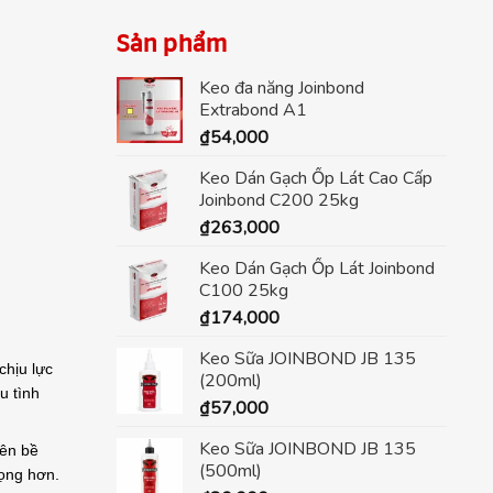
Sản phẩm
Keo đa năng Joinbond
Extrabond A1
₫
54,000
Keo Dán Gạch Ốp Lát Cao Cấp
Joinbond C200 25kg
₫
263,000
Keo Dán Gạch Ốp Lát Joinbond
C100 25kg
₫
174,000
Keo Sữa JOINBOND JB 135
chịu lực
(200ml)
u tình
₫
57,000
Keo Sữa JOINBOND JB 135
rên bề
(500ml)
rọng hơn.