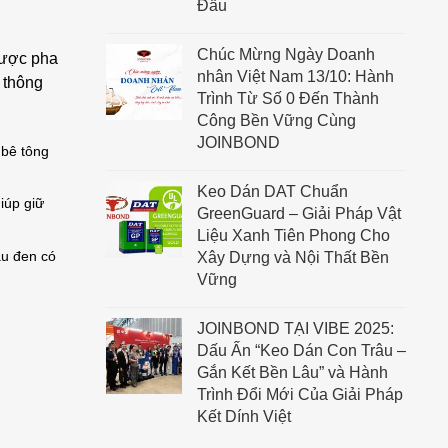
Đầu
Chúc Mừng Ngày Doanh
được pha
nhân Việt Nam 13/10: Hành
n thông
Trình Từ Số 0 Đến Thành
Công Bền Vững Cùng
JOINBOND
 bê tông
Keo Dán DAT Chuẩn
iúp giữ
GreenGuard – Giải Pháp Vật
Liệu Xanh Tiên Phong Cho
àu đen có
Xây Dựng và Nội Thất Bền
Vững
JOINBOND TẠI VIBE 2025:
Dấu Ấn “Keo Dán Con Trâu –
Gắn Kết Bền Lâu” và Hành
Trình Đổi Mới Của Giải Pháp
Kết Dính Việt