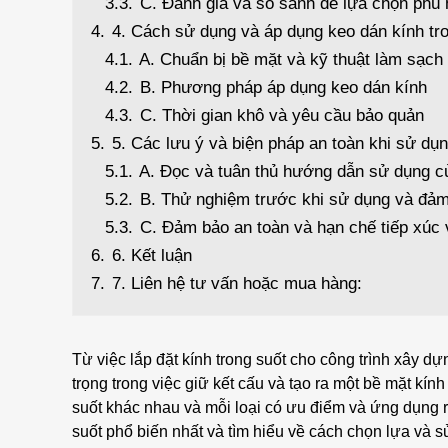
3.3.
C. Đánh giá và so sánh để lựa chọn phù
4.
4. Cách sử dụng và áp dụng keo dán kính tr
4.1.
A. Chuẩn bị bề mặt và kỹ thuật làm sạch
4.2.
B. Phương pháp áp dụng keo dán kính
4.3.
C. Thời gian khô và yêu cầu bảo quản
5.
5. Các lưu ý và biện pháp an toàn khi sử dụn
5.1.
A. Đọc và tuân thủ hướng dẫn sử dụng c
5.2.
B. Thử nghiệm trước khi sử dụng và đảm
5.3.
C. Đảm bảo an toàn và hạn chế tiếp xúc 
6.
6. Kết luận
7.
7. Liên hệ tư vấn hoặc mua hàng:
Từ việc lắp đặt kính trong suốt cho công trình xây dự
trọng trong việc giữ kết cấu và tạo ra một bề mặt kín
suốt khác nhau và mỗi loại có ưu điểm và ứng dụng r
suốt phổ biến nhất và tìm hiểu về cách chọn lựa và 