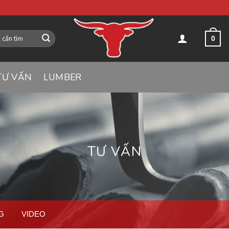
0
TƯ VẤN
LUMBER
TƯ VẤN
G
VIDEO