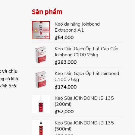
Sản phẩm
Keo đa năng Joinbond
Extrabond A1
₫
54,000
Keo Dán Gạch Ốp Lát Cao Cấp
Joinbond C200 25kg
₫
263,000
 và chịu
Keo Dán Gạch Ốp Lát Joinbond
C100 25kg
ũng có khả
kính ô tô
₫
174,000
Keo Sữa JOINBOND JB 135
(200ml)
₫
57,000
Keo Sữa JOINBOND JB 135
(500ml)