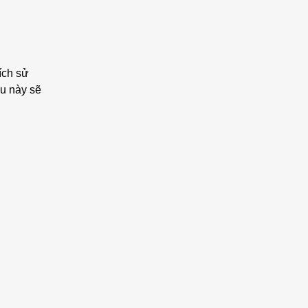
ích sử
ều này sẽ