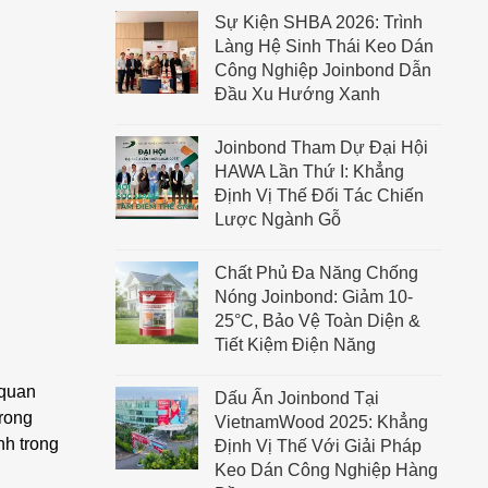
Sự Kiện SHBA 2026: Trình
Làng Hệ Sinh Thái Keo Dán
Công Nghiệp Joinbond Dẫn
Đầu Xu Hướng Xanh
Joinbond Tham Dự Đại Hội
HAWA Lần Thứ I: Khẳng
Định Vị Thế Đối Tác Chiến
Lược Ngành Gỗ
Chất Phủ Đa Năng Chống
Nóng Joinbond: Giảm 10-
25°C, Bảo Vệ Toàn Diện &
Tiết Kiệm Điện Năng
 quan
Dấu Ấn Joinbond Tại
trong
VietnamWood 2025: Khẳng
nh trong
Định Vị Thế Với Giải Pháp
Keo Dán Công Nghiệp Hàng