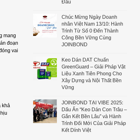
Đầu
Chúc Mừng Ngày Doanh
nhân Việt Nam 13/10: Hành
Trình Từ Số 0 Đến Thành
úng mang
Công Bền Vững Cùng
gián đoạn
JOINBOND
đóng vai
Keo Dán DAT Chuẩn
GreenGuard – Giải Pháp Vật
Liệu Xanh Tiên Phong Cho
Xây Dựng và Nội Thất Bền
Vững
JOINBOND TẠI VIBE 2025:
à khả
Dấu Ấn “Keo Dán Con Trâu –
chịu
Gắn Kết Bền Lâu” và Hành
Trình Đổi Mới Của Giải Pháp
Kết Dính Việt