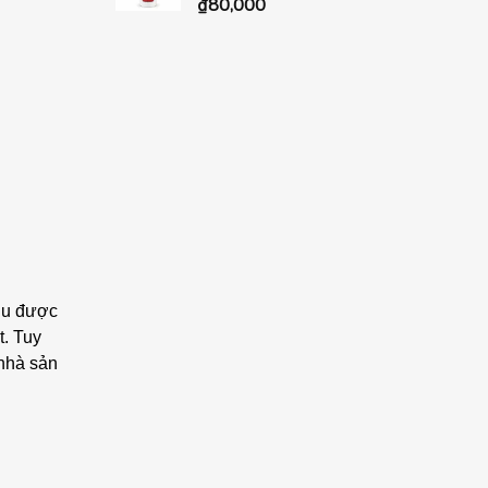
₫
80,000
hịu được
t. Tuy
 nhà sản