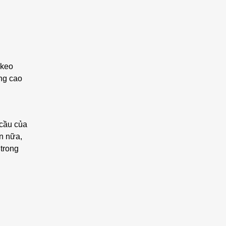
 keo
ng cao
 cầu của
ơn nữa,
 trong