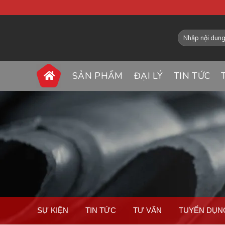
SẢN PHẨM
ĐẠI LÝ
TIN TỨC
SỰ KIỆN
TIN TỨC
TƯ VẤN
TUYỂN DỤN