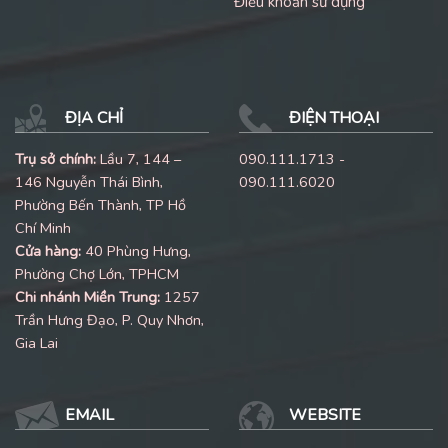
Điều khoản sử dụng
ĐỊA CHỈ
ĐIỆN THOẠI
Trụ sở chính:
Lầu 7, 144 –
090.111.1713 -
146 Nguyễn Thái Bình,
090.111.6020
Phường Bến Thành, TP Hồ
Chí Minh
Cửa hàng:
40 Phùng Hưng,
Phường Chợ Lớn, TPHCM
Chi nhánh Miền Trung:
1257
Trần Hưng Đạo, P. Quy Nhơn,
Gia Lai
EMAIL
WEBSITE