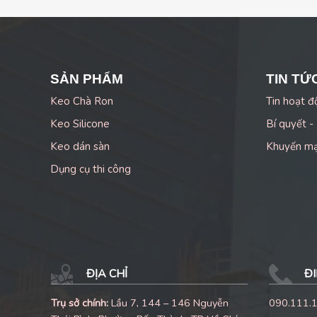
SẢN PHẨM
TIN TỨ
Keo Chà Ron
Tin hoạt đ
Keo Silicone
Bí quyết -
Keo dán sàn
Khuyến m
Dụng cụ thi công
ĐỊA CHỈ
ĐI
Trụ sở chính:
Lầu 7, 144 – 146 Nguyễn
090.111.