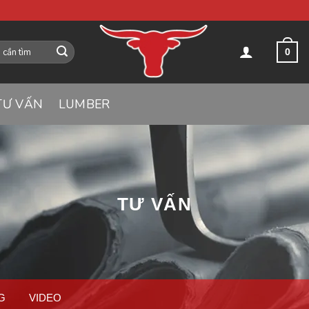
0
TƯ VẤN
LUMBER
TƯ VẤN
G
VIDEO