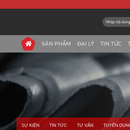
SẢN PHẨM
ĐẠI LÝ
TIN TỨC
SỰ KIỆN
TIN TỨC
TƯ VẤN
TUYỂN DỤN