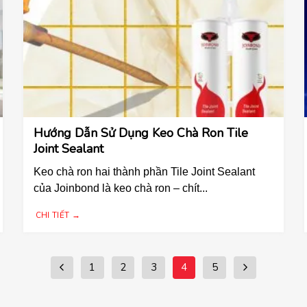
Hướng Dẫn Sử Dụng Keo Chà Ron Tile
Joint Sealant
Keo chà ron hai thành phần Tile Joint Sealant
của Joinbond là keo chà ron – chít...
CHI TIẾT →
1
2
3
4
5