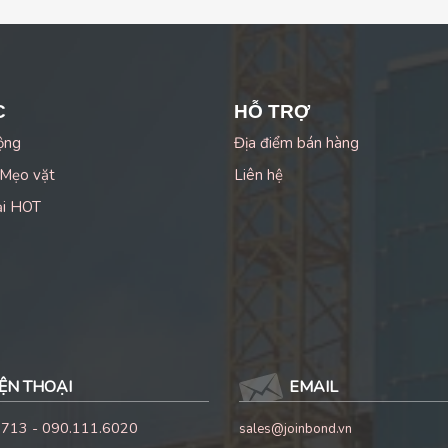
C
HỖ TRỢ
ộng
Địa điểm bán hàng
 Mẹo vặt
Liên hệ
ại HOT
ỆN THOẠI
EMAIL
1713 - 090.111.6020
sales@joinbond.vn